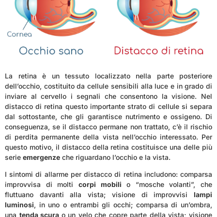
La retina è un tessuto localizzato nella parte posteriore
dell’occhio, costituito da cellule sensibili alla luce e in grado di
inviare al cervello i segnali che consentono la visione. Nel
distacco di retina questo importante strato di cellule si separa
dal sottostante, che gli garantisce nutrimento e ossigeno. Di
conseguenza, se il distacco permane non trattato, c’è il rischio
di perdita permanente della vista nell’occhio interessato. Per
questo motivo, il distacco della retina costituisce una delle più
serie
emergenze
che riguardano l’occhio e la vista.
I sintomi di allarme per distacco di retina includono: comparsa
improvvisa di molti
corpi mobili
o “mosche volanti”, che
fluttuano davanti alla vista; visione di improvvisi
lampi
luminosi
, in uno o entrambi gli occhi; comparsa di un’ombra,
una
tenda scura
o un velo che copre parte della vista; visione