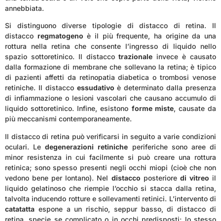
annebbiata.
Si distinguono diverse tipologie di distacco di retina. Il
distacco
regmatogeno
è il più frequente, ha origine da una
rottura nella retina che consente l’ingresso di liquido nello
spazio sottoretinico. Il distacco
trazionale
invece è causato
dalla formazione di membrane che sollevano la retina; è tipico
di pazienti affetti da retinopatia diabetica o trombosi venose
retiniche. Il distacco
essudativo
è determinato dalla presenza
di infiammazione o lesioni vascolari che causano accumulo di
liquido sottoretinico. Infine, esistono
forme miste
, causate da
più meccanismi contemporaneamente.
Il distacco di retina può verificarsi in seguito a varie condizioni
oculari. Le
degenerazioni
retiniche
periferiche sono aree di
minor resistenza in cui facilmente si può creare una rottura
retinica; sono spesso presenti negli occhi miopi (cioè che non
vedono bene per lontano). Nel
distacco
posteriore
di
vitreo
il
liquido gelatinoso che riempie l’occhio si stacca dalla retina,
talvolta inducendo rotture e sollevamenti retinici. L’intervento di
catatatta
espone a un rischio, seppur basso, di distacco di
retina, specie se complicato o in occhi predisposti; lo stesso