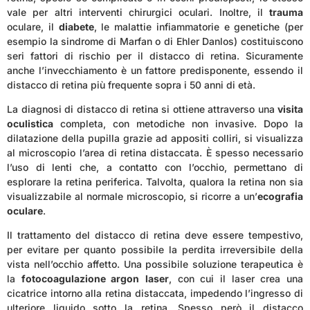
vale per altri interventi chirurgici oculari. Inoltre, il
trauma
oculare, il
diabete
, le malattie infiammatorie e genetiche (per
esempio la sindrome di Marfan o di Ehler Danlos) costituiscono
seri fattori di rischio per il distacco di retina. Sicuramente
anche l’invecchiamento è un fattore predisponente, essendo il
distacco di retina più frequente sopra i 50 anni di età.
La diagnosi di distacco di retina si ottiene attraverso una
visita
oculistica
completa, con metodiche non invasive. Dopo la
dilatazione della pupilla grazie ad appositi colliri, si visualizza
al microscopio l’area di retina distaccata. È spesso necessario
l’uso di lenti che, a contatto con l’occhio, permettano di
esplorare la retina periferica. Talvolta, qualora la retina non sia
visualizzabile al normale microscopio, si ricorre a un’
ecografia
oculare
.
Il trattamento del distacco di retina deve essere tempestivo,
per evitare per quanto possibile la perdita irreversibile della
vista nell’occhio affetto. Una possibile soluzione terapeutica è
la
fotocoagulazione argon
laser
, con cui il laser crea una
cicatrice intorno alla retina distaccata, impedendo l’ingresso di
ulteriore liquido sotto la retina. Spesso però il distacco