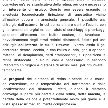
coinvolge un’area significativa della retina, per cui è necessario
un
intervento chirurgico
. Questo può essere eseguito in
anestesia locoregionale (iniezione di anestetico vicino
all’occhio) oppure in anestesia generale. È possibile una
chirurgia
dall’esterno
, in cui senza entrare dentro l’occhio con
gli strumenti chirurgici ma con l’aiuto di cerchiaggi o piombaggi
applicati all’esterno del bulbo oculare, si favorisce il
riavvicinamento degli strati retinici distaccati. Esiste poi una
chirurgia
dall’interno
, in cui si rimuove il vitreo, ossia il gel
contenuto dentro l’occhio, e con l’aiuto di aria, gas o appositi
materiali di riempimento, detti “tamponanti”, si riposiziona la
retina distaccata. In alcuni casi è necessario un secondo
intervento chirurgico a distanza di alcuni mesi per rimuovere il
tamponante.
La
prognosi
del distacco di retina dipende dalla causa,
dall’estensione, dalla tempestività del trattamento e dalla
localizzazione del distacco. Infatti, quando il distacco
coinvolge la parte più centrale della retina, detta
macula
, la
perdita della visione è potenzialmente molto più grave e la
vista spesso irrimediabilmente compromessa.