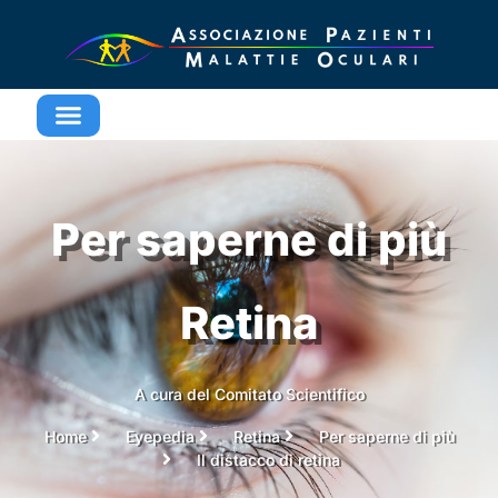
Per saperne di più
Retina
A cura del Comitato Scientifico
Home
Eyepedia
Retina
Per saperne di più
Il distacco di retina